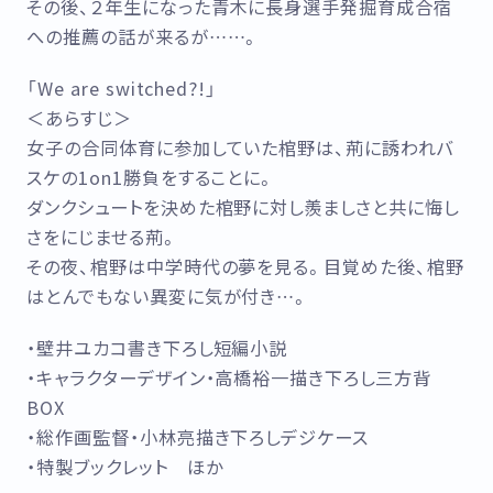
その後、２年生になった青木に長身選手発掘育成合宿
への推薦の話が来るが……。
「We are switched?!」
＜あらすじ＞
女子の合同体育に参加していた棺野は、荊に誘われバ
スケの1on1勝負をすることに。
ダンクシュートを決めた棺野に対し羨ましさと共に悔し
さをにじませる荊。
その夜、棺野は中学時代の夢を見る。目覚めた後、棺野
はとんでもない異変に気が付き…。
・壁井ユカコ書き下ろし短編小説
・キャラクターデザイン・高橋裕一描き下ろし三方背
BOX
・総作画監督・小林亮描き下ろしデジケース
・特製ブックレット ほか