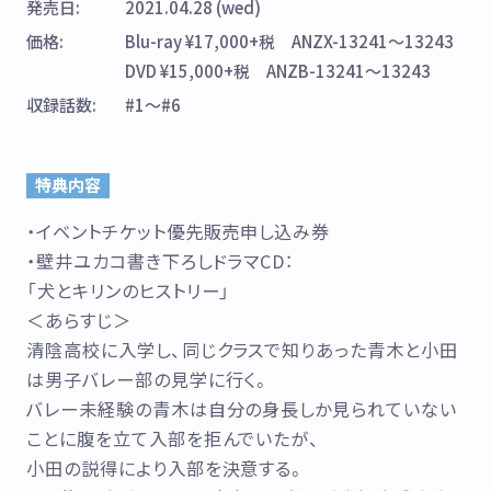
発売日
2021.04.28 (wed)
価格
Blu-ray ¥17,000+税 ANZX-13241～13243
DVD ¥15,000+税 ANZB-13241～13243
収録話数
#1〜#6
特典内容
・イベントチケット優先販売申し込み券
・壁井ユカコ書き下ろしドラマCD：
「犬とキリンのヒストリー」
＜あらすじ＞
清陰高校に入学し、同じクラスで知りあった青木と小田
は男子バレー部の見学に行く。
バレー未経験の青木は自分の身長しか見られていない
ことに腹を立て入部を拒んでいたが、
小田の説得により入部を決意する。