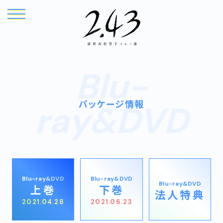
Blu-
パッケージ情報
ray&DVD
TOP
NEWS
Blu-ray&DVD
Blu-ray&DVD
ONAIR
INTRODUCTION
Blu-ray&DVD
上巻
下巻
法人特典
2021.04.28
2021.06.23
STORY
CHARACTER