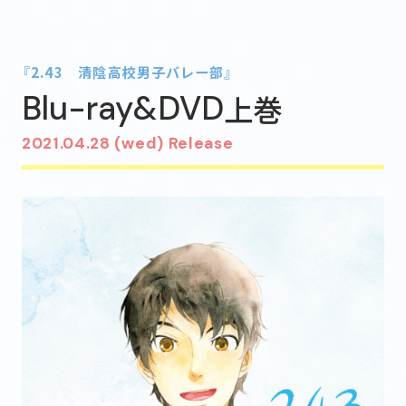
STAFF&CAST
MOVIE
MUSIC
Blu-ray&DVD
『2.43 清陰高校男子バレー部』
上巻
Blu-ray&DVD
BOOKS
GOODS
2021.04.28 (wed) Release
FUKUI × 2.43
FUKUI MAP
@243anime