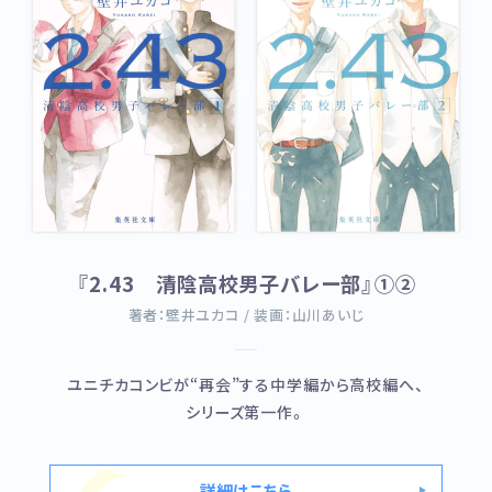
STAFF&CAST
MOVIE
MUSIC
Blu-ray&DVD
BOOKS
GOODS
FUKUI × 2.43
FUKUI MAP
『2.43 清陰高校男子バレー部』①②
著者：壁井ユカコ / 装画：山川あいじ
@243anime
ユニチカコンビが“再会”する中学編から高校編へ、
シリーズ第一作。
詳細はこちら