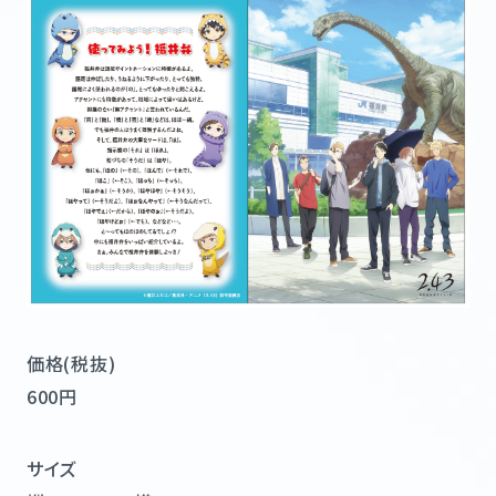
STAFF&CAST
MOVIE
MUSIC
Blu-ray&DVD
BOOKS
GOODS
FUKUI × 2.43
FUKUI MAP
@243anime
価格(税抜)
600円
サイズ