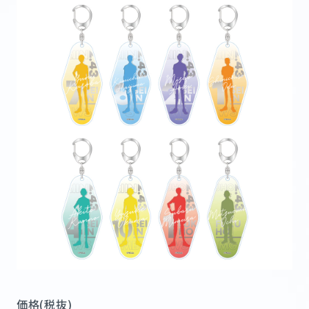
STAFF&CAST
MOVIE
MUSIC
Blu-ray&DVD
BOOKS
GOODS
FUKUI × 2.43
FUKUI MAP
@243anime
価格(税抜)