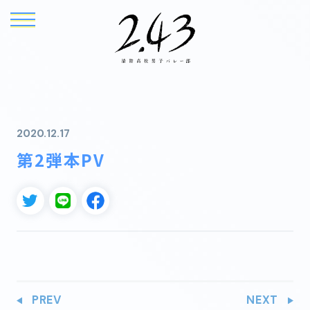
2020.12.17
第2弾本PV
TOP
NEWS
ONAIR
INTRODUCTION
STORY
CHARACTER
PREV
NEXT