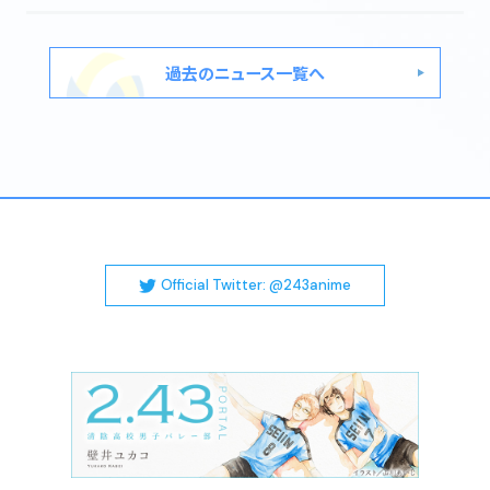
STAFF&CAST
MOVIE
過去のニュース一覧へ
MUSIC
Blu-ray&DVD
BOOKS
GOODS
FUKUI × 2.43
FUKUI MAP
Official Twitter: @243anime
@243anime