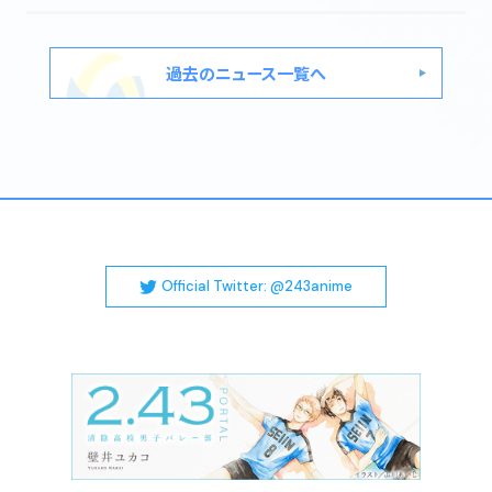
STAFF&CAST
MOVIE
過去のニュース一覧へ
MUSIC
Blu-ray&DVD
BOOKS
GOODS
FUKUI × 2.43
FUKUI MAP
Official Twitter: @243anime
@243anime