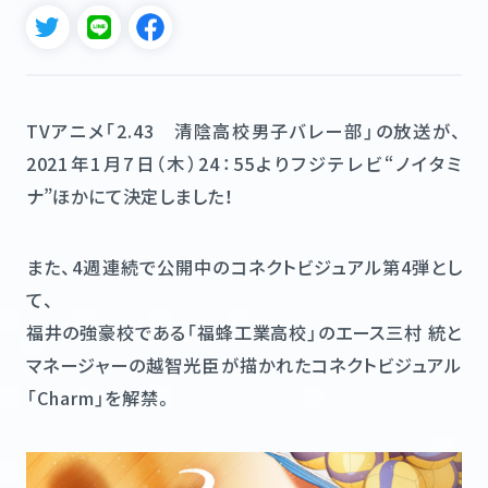
STAFF&CAST
MOVIE
MUSIC
Blu-ray&DVD
TVアニメ「2.43 清陰高校男子バレー部」の放送が、
BOOKS
GOODS
2021年1月7日（木）24：55よりフジテレビ“ノイタミ
ナ”ほかにて決定しました！
FUKUI × 2.43
FUKUI MAP
また、4週連続で公開中のコネクトビジュアル第4弾とし
て、
@243anime
福井の強豪校である「福蜂工業高校」のエース三村 統と
マネージャーの越智光臣が描かれたコネクトビジュアル
「Charm」を解禁。