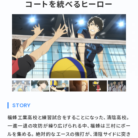
コートを統べるヒーロー
STAFF&CAST
MOVIE
MUSIC
Blu-ray&DVD
BOOKS
GOODS
FUKUI × 2.43
FUKUI MAP
@243anime
STORY
福蜂工業高校と練習試合をすることになった、清陰高校。
一進一退の攻防が繰り広げられる中、福蜂は三村にボー
ルを集める。絶対的なエースの強打が、清陰サイドに突き