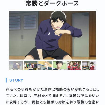
常勝とダークホース
STAFF&CAST
MOVIE
MUSIC
Blu-ray&DVD
BOOKS
GOODS
FUKUI × 2.43
FUKUI MAP
@243anime
STORY
春高への切符をかけた清陰と福蜂の戦いが始まろうとし
ていた。清陰は、三村をどう抑えるか、福蜂は灰島をいか
に攻略するか...両校とも相手の対策を練り最後の合宿に