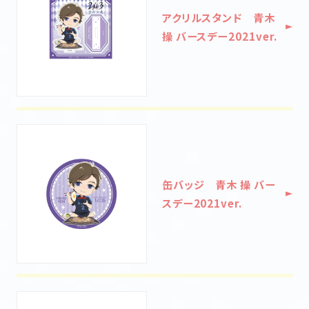
STAFF&CAST
MOVIE
アクリルスタンド 青木
操 バースデー2021ver.
MUSIC
Blu-ray&DVD
BOOKS
GOODS
FUKUI × 2.43
FUKUI MAP
缶バッジ 青木 操 バー
@243anime
スデー2021ver.